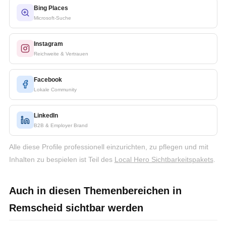
Bing Places
Microsoft-Suche
Instagram
Reichweite & Vertrauen
Facebook
Lokale Community
LinkedIn
B2B & Employer Brand
Alle diese Profile professionell einzurichten, zu pflegen und mit
Inhalten zu bespielen ist Teil des
Local Hero Sichtbarkeitspakets
.
Auch in diesen Themenbereichen in
Remscheid sichtbar werden