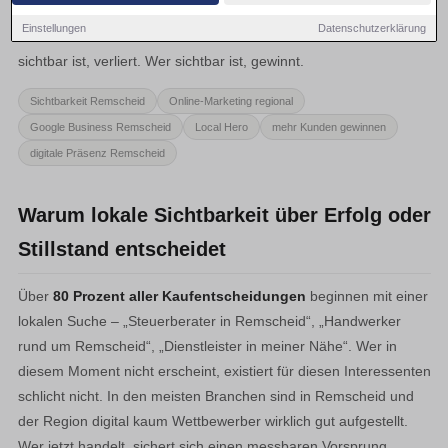
Potenzielle Kunden suchen ihre Anbieter im Internet – und
Einstellungen
Datenschutzerklärung
entscheiden dort in Sekunden. Wer in diesem Moment nicht
sichtbar ist, verliert. Wer sichtbar ist, gewinnt.
Sichtbarkeit Remscheid
Online-Marketing regional
Google Business Remscheid
Local Hero
mehr Kunden gewinnen
digitale Präsenz Remscheid
Warum lokale Sichtbarkeit über Erfolg oder
Stillstand entscheidet
Über
80 Prozent aller Kaufentscheidungen
beginnen mit einer
lokalen Suche – „Steuerberater in Remscheid“, „Handwerker
rund um Remscheid“, „Dienstleister in meiner Nähe“. Wer in
diesem Moment nicht erscheint, existiert für diesen Interessenten
schlicht nicht. In den meisten Branchen sind in Remscheid und
der Region digital kaum Wettbewerber wirklich gut aufgestellt.
Wer jetzt handelt, sichert sich einen messbaren Vorsprung.