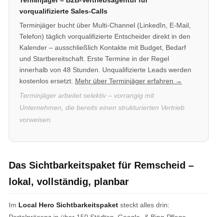
Terminjäger – B2B-Vertriebsagentur für
vorqualifizierte Sales-Calls
Terminjäger bucht über Multi-Channel (LinkedIn, E-Mail,
Telefon) täglich vorqualifizierte Entscheider direkt in den
Kalender – ausschließlich Kontakte mit Budget, Bedarf
und Startbereitschaft. Erste Termine in der Regel
innerhalb von 48 Stunden. Unqualifizierte Leads werden
kostenlos ersetzt.
Mehr über Terminjäger erfahren →
Terminjäger arbeitet selektiv – vorrangig mit
Unternehmen, die bereits einen strukturierten Vertrieb
vorweisen.
Das Sichtbarkeitspaket für Remscheid –
lokal, vollständig, planbar
Im
Local Hero Sichtbarkeitspaket
steckt alles drin:
Portalpräsenz in über 150 Städten, Google- & Bing-Pflege,