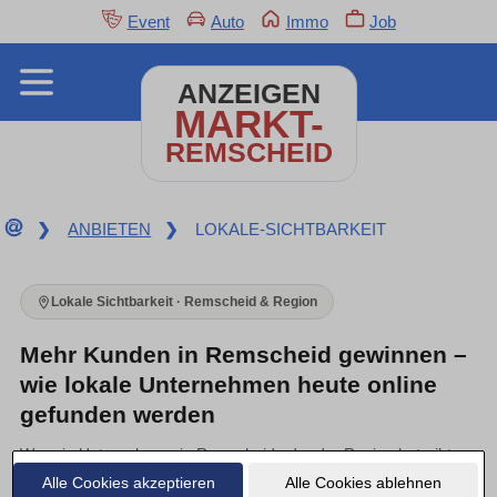
Event
Auto
Immo
Job
ANZEIGEN
MARKT-
REMSCHEID
❯
ANBIETEN
❯
LOKALE-SICHTBARKEIT
Lokale Sichtbarkeit · Remscheid & Region
Mehr Kunden in Remscheid gewinnen –
wie lokale Unternehmen heute online
gefunden werden
Wer ein Unternehmen in Remscheid oder der Region betreibt,
kennt das: Gute Arbeit allein bringt keine neuen Aufträge mehr.
Alle Cookies akzeptieren
Alle Cookies ablehnen