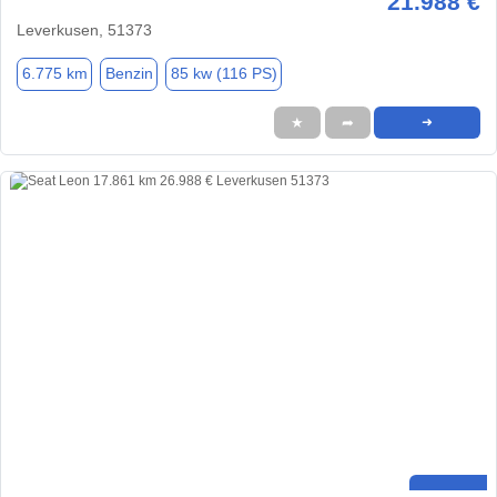
21.988 €
Leverkusen, 51373
6.775 km
Benzin
85 kw (116 PS)
★
➦
➜