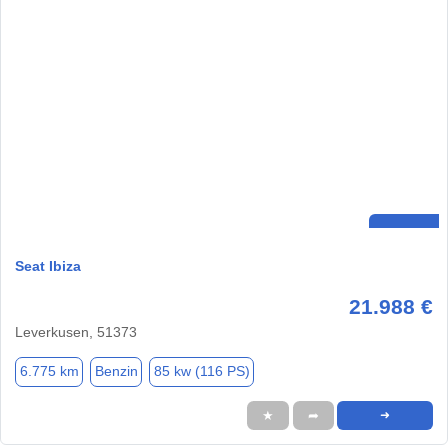
Seat Ibiza
21.988 €
Leverkusen, 51373
6.775 km
Benzin
85 kw (116 PS)
★
➦
➜