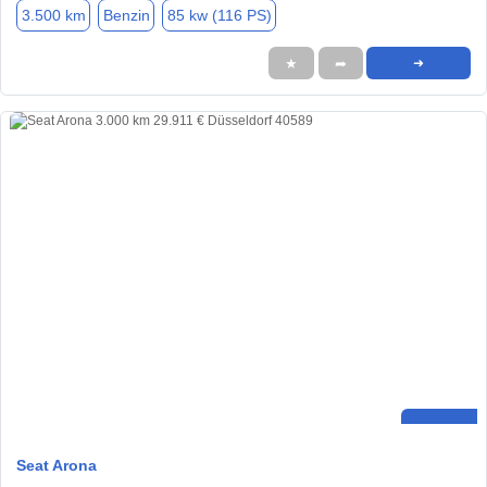
3.500 km
Benzin
85 kw (116 PS)
★
➦
➜
Seat Arona