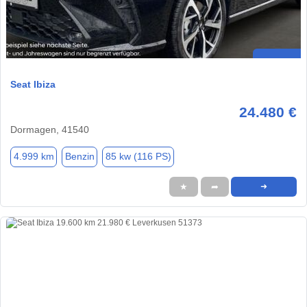
Seat Ibiza
24.480 €
Dormagen, 41540
4.999 km
Benzin
85 kw (116 PS)
★
➦
➜