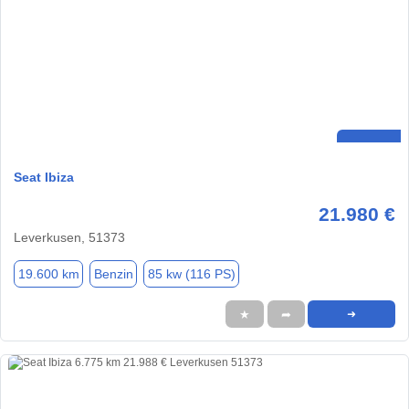
Seat Ibiza
21.980 €
Leverkusen, 51373
19.600 km
Benzin
85 kw (116 PS)
★
➦
➜