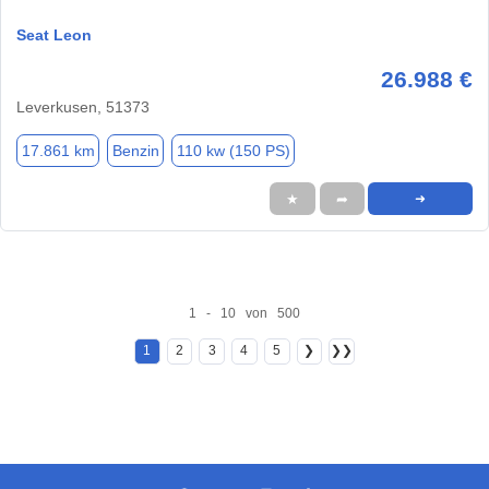
Seat Leon
26.988 €
Leverkusen, 51373
17.861 km
Benzin
110 kw (150 PS)
★
➦
➜
1 - 10 von 500
1
2
3
4
5
❯
❯❯