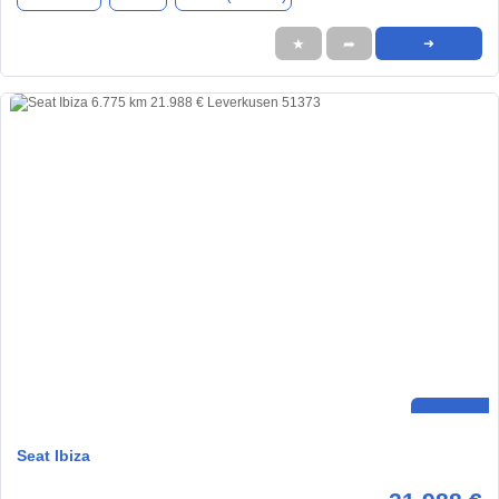
★
➦
➜
Seat Ibiza