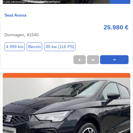
Seat Arona
25.980 €
Dormagen, 41540
4.999 km
Benzin
85 kw (116 PS)
★
➦
➜