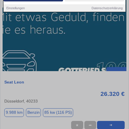
Einstellungen
Datenschutzerklärung
Seat Leon
26.320 €
Düsseldorf, 40233
9.988 km
Benzin
85 kw (116 PS)
★
➦
➜