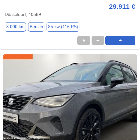
29.911 €
Düsseldorf, 40589
3.000 km
Benzin
85 kw (116 PS)
★
➦
➜