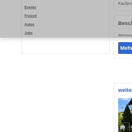
Kaufpre
Events
Freizeit
Besc
Autos
Jobs
Wohnung
Mehr
weit