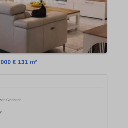
000 € 131 m²
isch Gladbach
m²