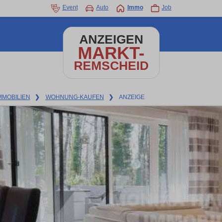
Event
Auto
Immo
Job
ANZEIGEN
MARKT-
REMSCHEID
MMOBILIEN
❯
WOHNUNG-KAUFEN
❯
ANZEIGE