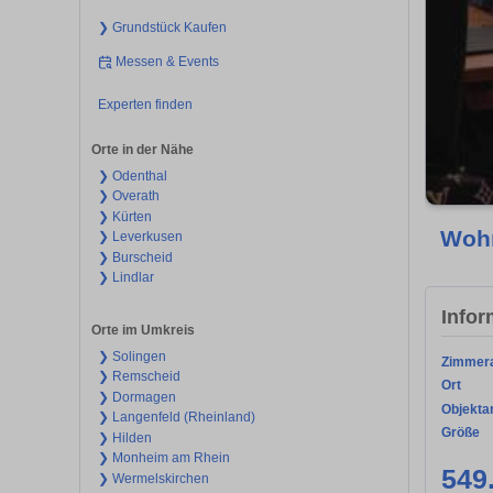
❯ Grundstück Kaufen
Messen & Events
Experten finden
Orte in der Nähe
❯ Odenthal
❯ Overath
❯ Kürten
Wohn
❯ Leverkusen
❯ Burscheid
❯ Lindlar
Infor
Orte im Umkreis
❯ Solingen
Zimmer
❯ Remscheid
Ort
❯ Dormagen
Objekta
❯ Langenfeld (Rheinland)
Größe
❯ Hilden
❯ Monheim am Rhein
549
❯ Wermelskirchen