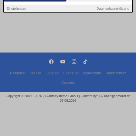
bald wieder vorbei!
Einstellungen
Datenschutzerklärung
Ratgeber
Presse
Lokales
Über Uns
Impressum
Datenschutz
Cookies
Copyright © 2000 - 2026 | 1A Infosysteme GmbH | Content by: 1A-Anzeigenmarkt.de
07.08.2026