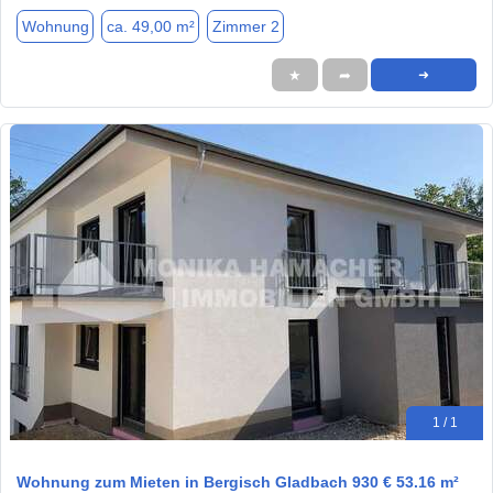
Wohnung
ca. 49,00 m²
Zimmer 2
★
➦
➜
1 / 1
Wohnung zum Mieten in Bergisch Gladbach 930 € 53.16 m²