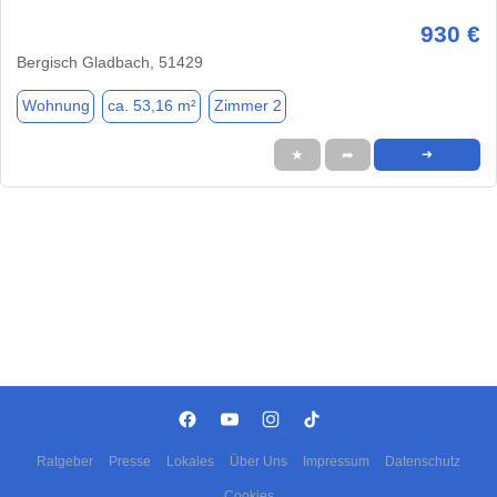
930 €
Bergisch Gladbach, 51429
Wohnung
ca. 53,16 m²
Zimmer 2
★
➦
➜
Ratgeber
Presse
Lokales
Über Uns
Impressum
Datenschutz
Cookies