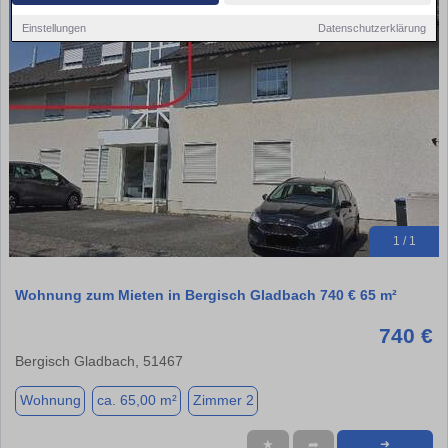
Einstellungen
Datenschutzerklärung
1 / 1
Wohnung zum Mieten in Bergisch Gladbach 740 € 65 m²
740 €
Bergisch Gladbach, 51467
Wohnung
ca. 65,00 m²
Zimmer 2
★
➦
➜