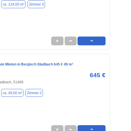
ca. 124,00 m²
Zimmer 3
★
➦
➜
m Mieten in Bergisch Gladbach 645 € 49 m²
645 €
ladbach, 51469
ca. 49,00 m²
Zimmer 2
★
➦
➜