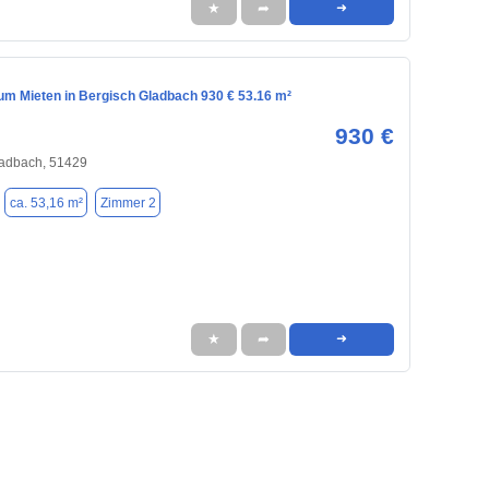
★
➦
➜
m Mieten in Bergisch Gladbach 930 € 53.16 m²
930 €
ladbach, 51429
ca. 53,16 m²
Zimmer 2
★
➦
➜