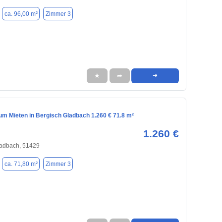
ca. 96,00 m²
Zimmer 3
★
➦
➜
m Mieten in Bergisch Gladbach 1.260 € 71.8 m²
1.260 €
ladbach, 51429
ca. 71,80 m²
Zimmer 3