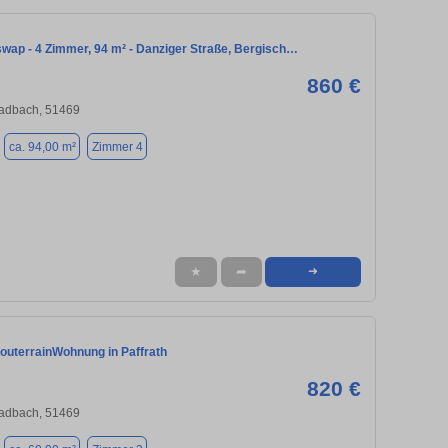
ap - 4 Zimmer, 94 m² - Danziger Straße, Bergisch…
860 €
ladbach, 51469
ca. 94,00 m²
Zimmer 4
★
➦
➜
outerrainWohnung in Paffrath
820 €
ladbach, 51469