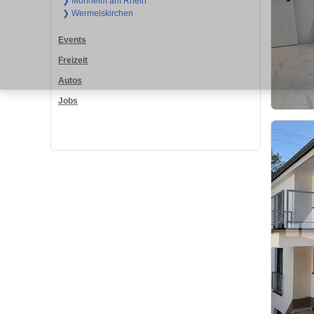
❯ Monheim am Rhein
❯ Wermelskirchen
Events
Freizeit
Autos
Jobs