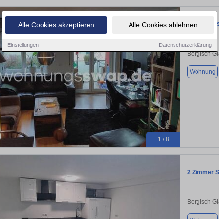
Wohnungssw
Alle Cookies akzeptieren
Alle Cookies ablehnen
Einstellungen
Datenschutzerklärung
Bergisch G
Wohnung
1 / 8
2 Zimmer S
Bergisch G