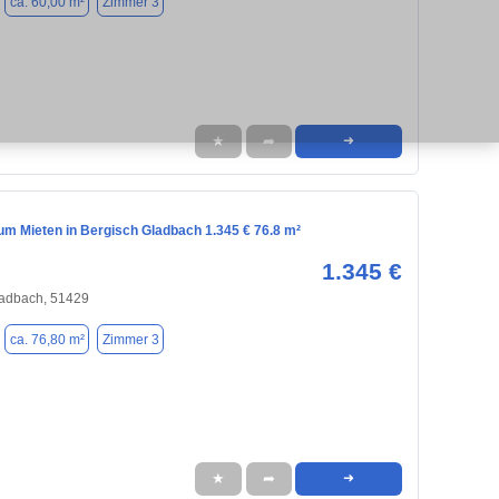
ca. 60,00 m²
Zimmer 3
★
➦
➜
m Mieten in Bergisch Gladbach 1.345 € 76.8 m²
1.345 €
ladbach, 51429
ca. 76,80 m²
Zimmer 3
★
➦
➜