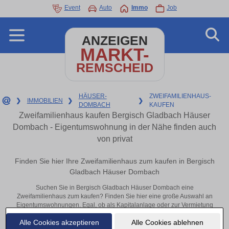
Event
Auto
Immo
Job
ANZEIGEN
MARKT-
REMSCHEID
HÄUSER-
ZWEIFAMILIENHAUS-
❯
IMMOBILIEN
❯
❯
DOMBACH
KAUFEN
Zweifamilienhaus kaufen Bergisch Gladbach Häuser
Dombach - Eigentumswohnung in der Nähe finden auch
von privat
Finden Sie hier Ihre Zweifamilienhaus zum kaufen in Bergisch
Gladbach Häuser Dombach
Suchen Sie in Bergisch Gladbach Häuser Dombach eine
Zweifamilienhaus zum kaufen? Finden Sie hier eine große Auswahl an
Eigentumswohnungen. Egal, ob als Kapitalanlage oder zur Vermietung
– hier finden Sie Ihre Immobilie in Bergisch Gladbach Häuser Dombach
Alle Cookies akzeptieren
Alle Cookies ablehnen
oder in der Nähe.