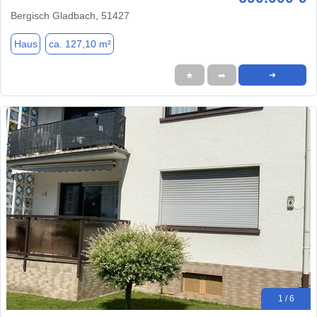
Bergisch Gladbach, 51427
Haus
ca. 127,10 m²
★
➦
➜
1 / 6