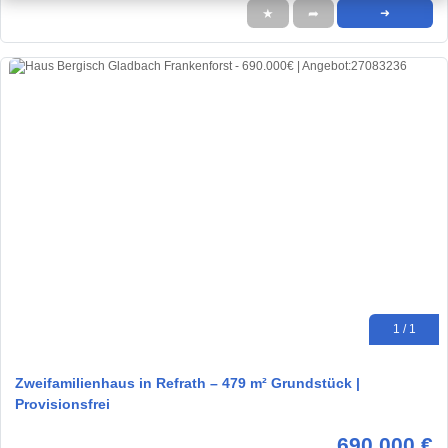
★
➦
➜
1 / 1
Zweifamilienhaus in Refrath – 479 m² Grundstück |
Provisionsfrei
690.000 €