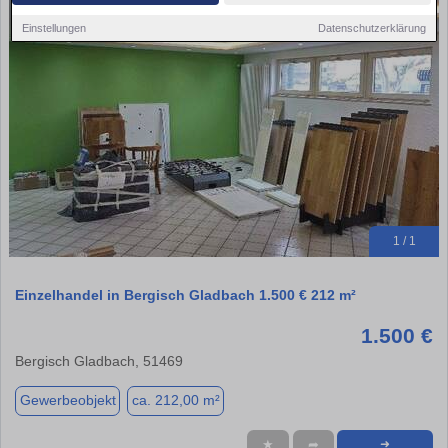
Einstellungen
Datenschutzerklärung
1 / 1
Einzelhandel in Bergisch Gladbach 1.500 € 212 m²
1.500 €
Bergisch Gladbach, 51469
Gewerbeobjekt
ca. 212,00 m²
★
➦
➜