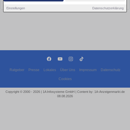
bald wieder vorbei!
Einstellungen
Datenschutzerklärung
Ratgeber
Presse
Lokales
Über Uns
Impressum
Datenschutz
Cookies
Copyright © 2000 - 2026 | 1A Infosysteme GmbH | Content by: 1A-Anzeigenmarkt.de
08.08.2026