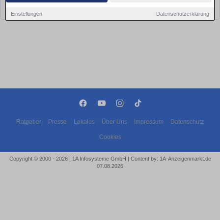
bald wieder vorbei!
Einstellungen
Datenschutzerklärung
Ratgeber
Presse
Lokales
Über Uns
Impressum
Datenschutz
Cookies
Copyright © 2000 - 2026 | 1A Infosysteme GmbH | Content by: 1A-Anzeigenmarkt.de
07.08.2026