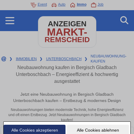
Event
Auto
Immo
Job
ANZEIGEN
MARKT-
REMSCHEID
NEUBAUWOHNUNG-
❯
IMMOBILIEN
❯
UNTERBOSCHBACH
❯
KAUFEN
Neubauwohnung kaufen in Bergisch Gladbach
Unterboschbach – Energieeffizient & hochwertig
ausgestattet
Jetzt eine Neubauwohnung in Bergisch Gladbach
Unterboschbach kaufen – Erstbezug & modernes Design
Neubauwohnungen bieten modernste Technik, hohe Energieeffizienz
und oft einen Erstbezug. Jetzt Neubauwohnungen in Bergisch Gladbach
kaufen!
Alle Cookies akzeptieren
Alle Cookies ablehnen
Leider konnten wir derzeit keine passenden Objekte finden. Schauen Sie