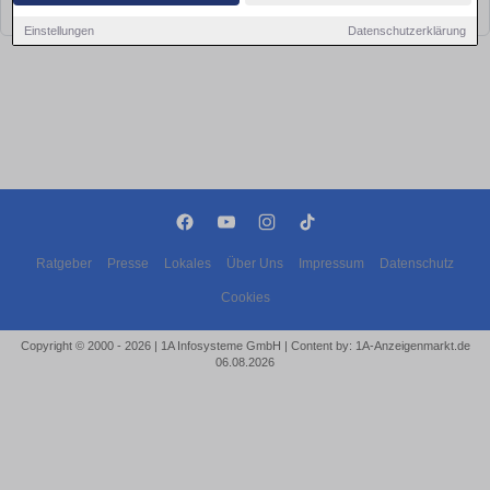
bald wieder vorbei!
Einstellungen
Datenschutzerklärung
Ratgeber
Presse
Lokales
Über Uns
Impressum
Datenschutz
Cookies
Copyright © 2000 - 2026 | 1A Infosysteme GmbH | Content by: 1A-Anzeigenmarkt.de
06.08.2026