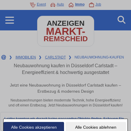
Event
Auto
Immo
Job
ANZEIGEN
MARKT-
REMSCHEID
❯
IMMOBILIEN
❯
CARLSTADT
❯
NEUBAUWOHNUNG-KAUFEN
Neubauwohnung kaufen in Düsseldorf Carlstadt –
Energieeffizient & hochwertig ausgestattet
Jetzt eine Neubauwohnung in Düsseldorf Carlstadt kaufen –
Erstbezug & modernes Design
Neubauwohnungen bieten modernste Technik, hohe Energieeffizienz
und oft einen Erstbezug. Jetzt Neubauwohnungen in Düsseldorf kaufen!
Leider konnten wir derzeit keine passenden Objekte finden. Schauen Sie
bald wieder vorbei!
Alle Cookies akzeptieren
Alle Cookies ablehnen