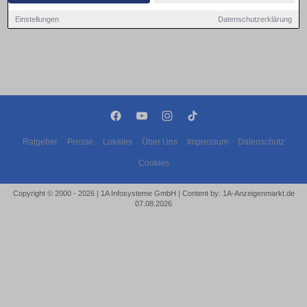
Einstellungen
Datenschutzerklärung
Ratgeber
Presse
Lokales
Über Uns
Impressum
Datenschutz
Cookies
Copyright © 2000 - 2026 | 1A Infosysteme GmbH | Content by: 1A-Anzeigenmarkt.de
07.08.2026