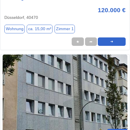
120.000 €
Düsseldorf, 40470
Wohnung
ca. 15,00 m²
Zimmer 1
★
➦
➜