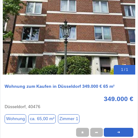
1 / 1
Wohnung zum Kaufen in Düsseldorf 349.000 € 65 m²
349.000 €
Düsseldorf, 40476
Wohnung
ca. 65,00 m²
Zimmer 1
★
➦
➜