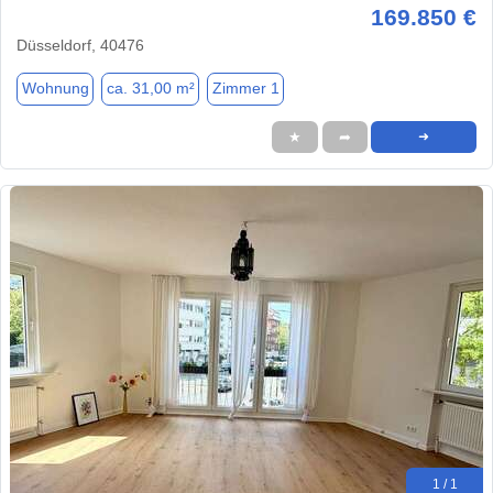
169.850 €
Düsseldorf, 40476
Wohnung
ca. 31,00 m²
Zimmer 1
★
➦
➜
1 / 1