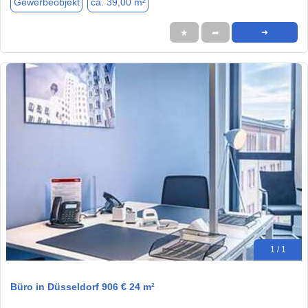
Gewerbeobjekt
ca. 39,00 m²
★
➦
➜
1 / 1
Büro in Düsseldorf 906 € 24 m²