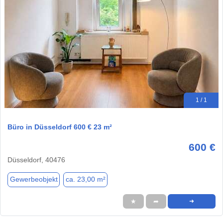
1 / 1
Büro in Düsseldorf 600 € 23 m²
600 €
Düsseldorf, 40476
Gewerbeobjekt
ca. 23,00 m²
★
➦
➜