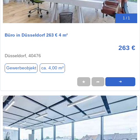
1 / 1
Büro in Düsseldorf 263 € 4 m²
263 €
Düsseldorf, 40476
Gewerbeobjekt
ca. 4,00 m²
★
➦
➜