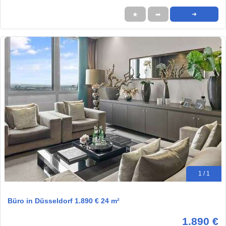
★
➦
➜
1 / 1
Büro in Düsseldorf 1.890 € 24 m²
1.890 €