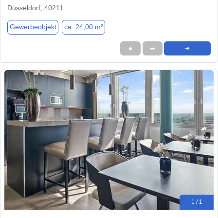
Düsseldorf, 40211
Gewerbeobjekt
ca. 24,00 m²
★
➦
➜
1 / 1