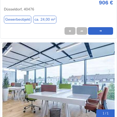
906 €
Düsseldorf, 40476
Gewerbeobjekt
ca. 24,00 m²
★
➦
➜
1 / 1