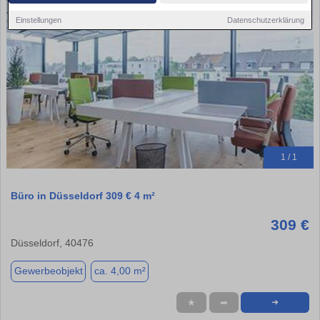
Einstellungen
Datenschutzerklärung
1 / 1
Büro in Düsseldorf 309 € 4 m²
309 €
Düsseldorf, 40476
Gewerbeobjekt
ca. 4,00 m²
★
➦
➜