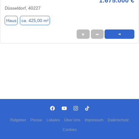
1.675.000 €
Düsseldorf, 40227
Haus
ca. 425,00 m²
★
➦
➜
Ratgeber
Presse
Lokales
Über Uns
Impressum
Datenschutz
Cookies