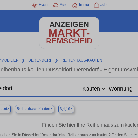
Event
Auto
Immo
Job
ANZEIGEN
MARKT-
REMSCHEID
MMOBILIEN
❯
DERENDORF
❯
REIHENHAUS-KAUFEN
eihenhaus kaufen Düsseldorf Derendorf - Eigentumswoh
×
×
×
dorf
Reihenhaus Kaufen
3,4,16
Finden Sie hier Ihre Reihenhaus zum kaufen
uchen Sie in Düsseldorf Derendorf eine Reihenhaus zum kaufen? Finden Sie hie