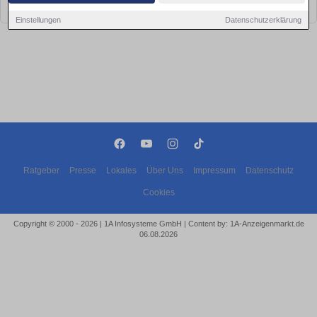
bald wieder vorbei!
Einstellungen
Datenschutzerklärung
Ratgeber
Presse
Lokales
Über Uns
Impressum
Datenschutz
Cookies
Copyright © 2000 - 2026 | 1A Infosysteme GmbH | Content by: 1A-Anzeigenmarkt.de
06.08.2026