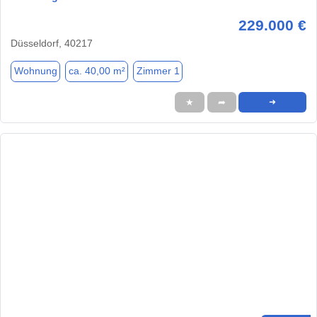
229.000 €
Düsseldorf, 40217
Wohnung
ca. 40,00 m²
Zimmer 1
★
➦
➜