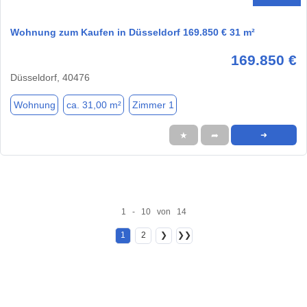
Wohnung zum Kaufen in Düsseldorf 169.850 € 31 m²
169.850 €
Düsseldorf, 40476
Wohnung
ca. 31,00 m²
Zimmer 1
★
➦
➜
1 - 10 von 14
1
2
❯
❯❯