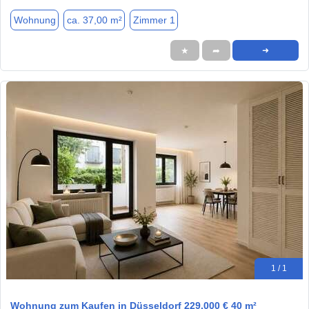
Wohnung
ca. 37,00 m²
Zimmer 1
★
➦
➜
1 / 1
Wohnung zum Kaufen in Düsseldorf 229.000 € 40 m²