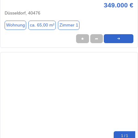
349.000 €
Düsseldorf, 40476
Wohnung
ca. 65,00 m²
Zimmer 1
★
➦
➜
1 / 1