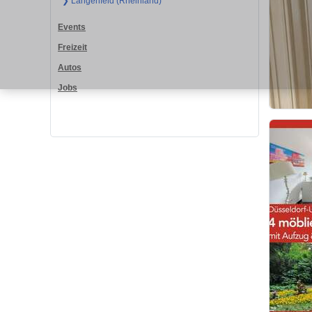
❯ Langenfeld (Rheinland)
Events
Freizeit
Autos
Jobs