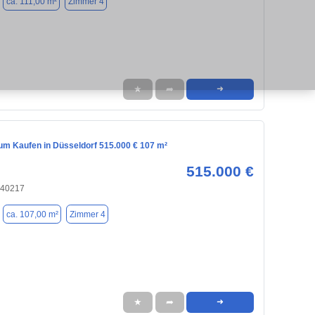
ca. 111,00 m²
Zimmer 4
★
➦
➜
m Kaufen in Düsseldorf 515.000 € 107 m²
515.000 €
 40217
ca. 107,00 m²
Zimmer 4
★
➦
➜