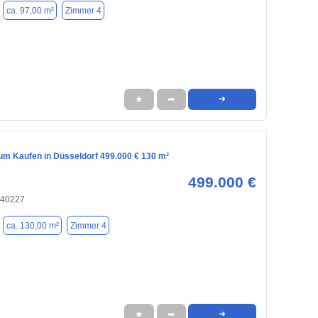
ca. 97,00 m²
Zimmer 4
★
➦
➜
m Kaufen in Düsseldorf 499.000 € 130 m²
499.000 €
 40227
ca. 130,00 m²
Zimmer 4
★
➦
➜