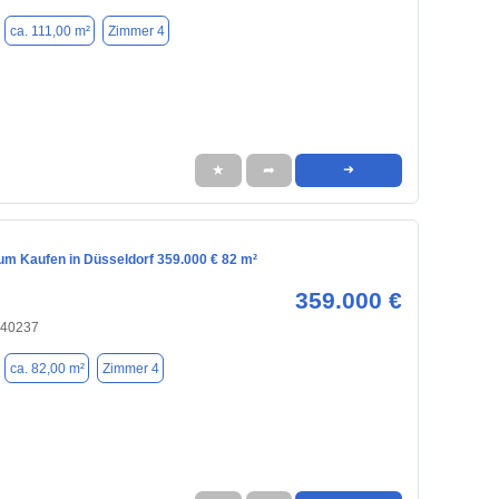
ca. 111,00 m²
Zimmer 4
★
➦
➜
m Kaufen in Düsseldorf 359.000 € 82 m²
359.000 €
 40237
ca. 82,00 m²
Zimmer 4