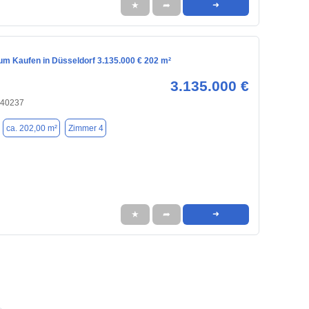
★
➦
➜
m Kaufen in Düsseldorf 3.135.000 € 202 m²
3.135.000 €
 40237
ca. 202,00 m²
Zimmer 4
★
➦
➜