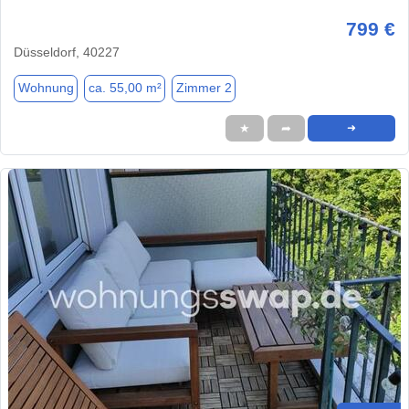
799 €
Düsseldorf, 40227
Wohnung
ca. 55,00 m²
Zimmer 2
★
➦
➜