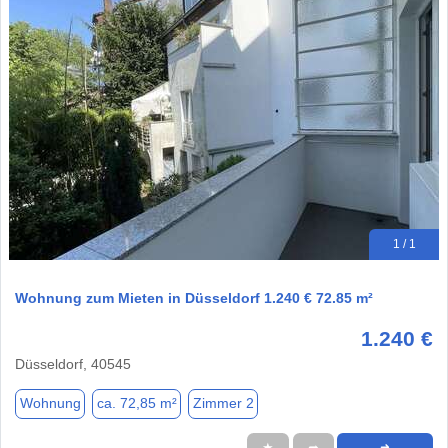
1 / 1
Wohnung zum Mieten in Düsseldorf 1.240 € 72.85 m²
1.240 €
Düsseldorf, 40545
Wohnung
ca. 72,85 m²
Zimmer 2
★
➦
➜