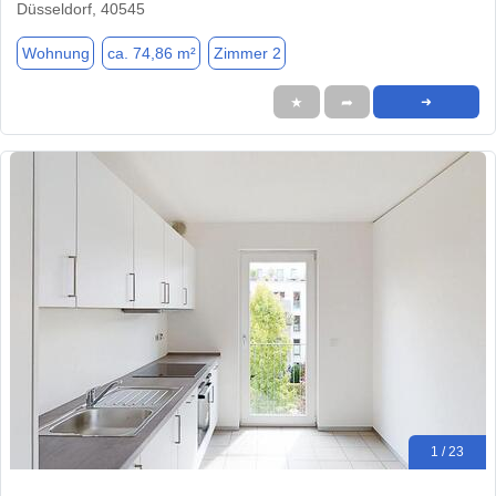
Düsseldorf, 40545
Wohnung
ca. 74,86 m²
Zimmer 2
★
➦
➜
1 / 23