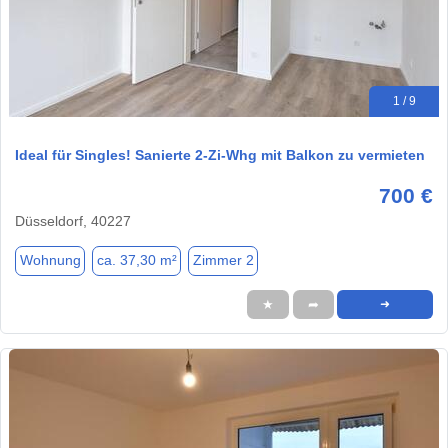
1 / 9
Ideal für Singles! Sanierte 2-Zi-Whg mit Balkon zu vermieten
700 €
Düsseldorf, 40227
Wohnung
ca. 37,30 m²
Zimmer 2
★
➦
➜