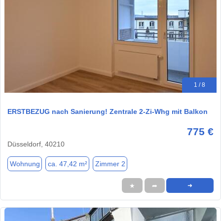
1 / 8
ERSTBEZUG nach Sanierung! Zentrale 2-Zi-Whg mit Balkon
775 €
Düsseldorf, 40210
Wohnung
ca. 47,42 m²
Zimmer 2
★
➦
➜