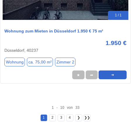
1 / 1
Wohnung zum Mieten in Düsseldorf 1.950 € 75 m²
1.950 €
Düsseldorf, 40237
Wohnung
ca. 75,00 m²
Zimmer 2
★
➦
➜
1 - 10 von 33
1
2
3
4
❯
❯❯