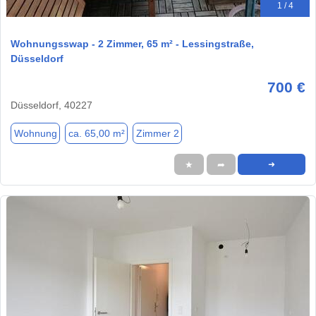
1 / 4
Wohnungsswap - 2 Zimmer, 65 m² - Lessingstraße,
Düsseldorf
700 €
Düsseldorf, 40227
Wohnung
ca. 65,00 m²
Zimmer 2
★
➦
➜