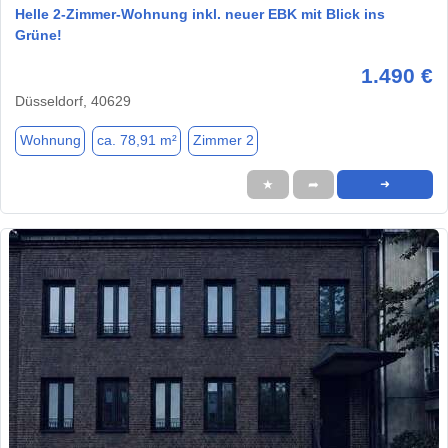
Helle 2-Zimmer-Wohnung inkl. neuer EBK mit Blick ins
Grüne!
1.490 €
Düsseldorf, 40629
Wohnung
ca. 78,91 m²
Zimmer 2
★
➦
➜