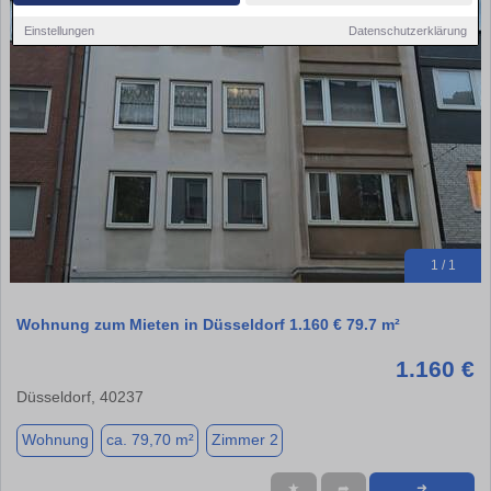
Einstellungen
Datenschutzerklärung
1 / 1
Wohnung zum Mieten in Düsseldorf 1.160 € 79.7 m²
1.160 €
Düsseldorf, 40237
Wohnung
ca. 79,70 m²
Zimmer 2
★
➦
➜