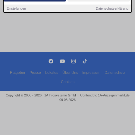
bald wieder vorbei!
Einstellungen
Datenschutzerklärung
Ratgeber
Presse
Lokales
Über Uns
Impressum
Datenschutz
Cookies
Copyright © 2000 - 2026 | 1A Infosysteme GmbH | Content by: 1A-Anzeigenmarkt.de
09.08.2026