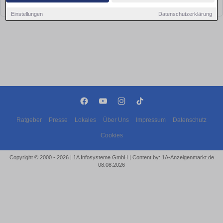
bald wieder vorbei!
Einstellungen
Datenschutzerklärung
Ratgeber
Presse
Lokales
Über Uns
Impressum
Datenschutz
Cookies
Copyright © 2000 - 2026 | 1A Infosysteme GmbH | Content by: 1A-Anzeigenmarkt.de
08.08.2026