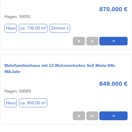
870.000 €
Hagen, 58091
Haus
ca. 736,00 m²
Zimmer 1
★
➦
➜
Mehrfamilienhaus mit 13 Wohneinheiten Soll Miete 84k-
96kJahr
849.000 €
Hagen, 58089
Haus
ca. 850,00 m²
★
➦
➜