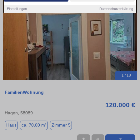
Einstellungen
Datenschutzerklärung
1 / 18
FamilienWohnung
120.000 €
Hagen, 58089
Haus
ca. 70,00 m²
Zimmer 5
★
➦
➜