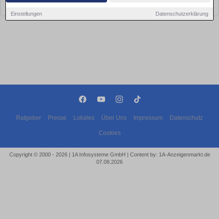
bald wieder vorbei!
Einstellungen
Datenschutzerklärung
Ratgeber
Presse
Lokales
Über Uns
Impressum
Datenschutz
Cookies
Copyright © 2000 - 2026 | 1A Infosysteme GmbH | Content by: 1A-Anzeigenmarkt.de
07.08.2026