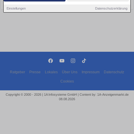
bald wieder vorbei!
Einstellungen
Datenschutzerklärung
Ratgeber
Presse
Lokales
Über Uns
Impressum
Datenschutz
Cookies
Copyright © 2000 - 2026 | 1A Infosysteme GmbH | Content by: 1A-Anzeigenmarkt.de
08.08.2026