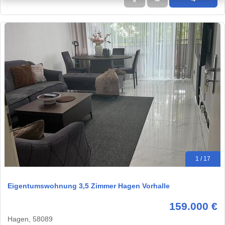
★
➦
➜
1 / 17
Eigentumswohnung 3,5 Zimmer Hagen Vorhalle
159.000 €
Hagen, 58089