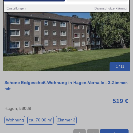
Einstellungen
Datenschutzerklärung
1 / 11
Schöne Erdgeschoß-Wohnung in Hagen-Vorhalle - 3-Zimmer-
mit…
519 €
Hagen, 58089
Wohnung
ca. 70,00 m²
Zimmer 3