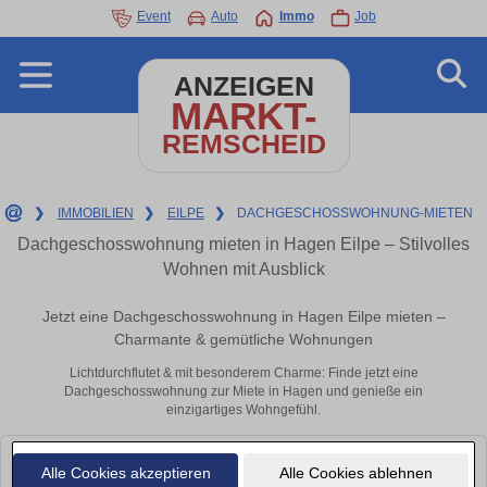
Event
Auto
Immo
Job
ANZEIGEN
MARKT-
REMSCHEID
❯
IMMOBILIEN
❯
EILPE
❯
DACHGESCHOSSWOHNUNG-MIETEN
Dachgeschosswohnung mieten in Hagen Eilpe – Stilvolles
Wohnen mit Ausblick
Jetzt eine Dachgeschosswohnung in Hagen Eilpe mieten –
Charmante & gemütliche Wohnungen
Lichtdurchflutet & mit besonderem Charme: Finde jetzt eine
Dachgeschosswohnung zur Miete in Hagen und genieße ein
einzigartiges Wohngefühl.
Leider konnten wir derzeit keine passenden Objekte finden. Schauen Sie
Alle Cookies akzeptieren
Alle Cookies ablehnen
bald wieder vorbei!