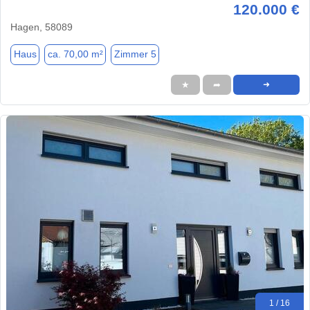
120.000 €
Hagen, 58089
Haus
ca. 70,00 m²
Zimmer 5
★
➦
➜
1 / 16