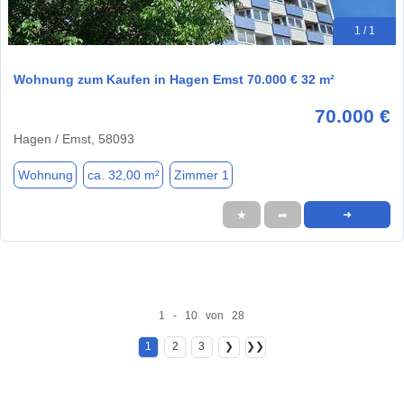
1 / 1
Wohnung zum Kaufen in Hagen Emst 70.000 € 32 m²
70.000 €
Hagen / Emst, 58093
Wohnung
ca. 32,00 m²
Zimmer 1
★
➦
➜
1 - 10 von 28
1
2
3
❯
❯❯