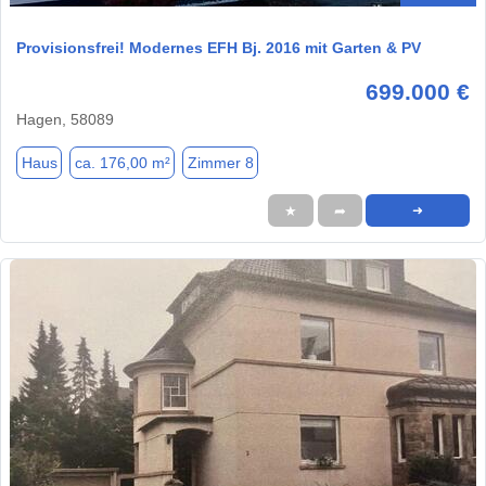
Provisionsfrei! Modernes EFH Bj. 2016 mit Garten & PV
699.000 €
Hagen, 58089
Haus
ca. 176,00 m²
Zimmer 8
★
➦
➜