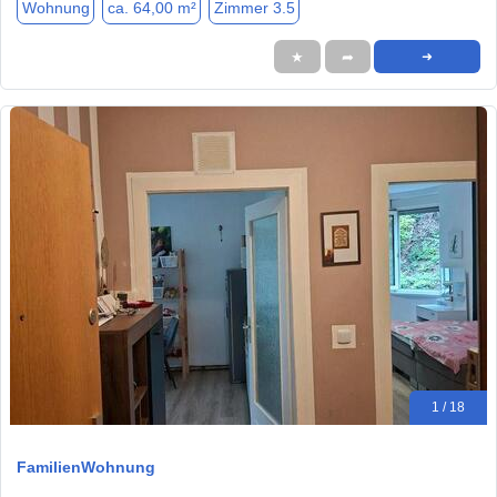
Wohnung
ca. 64,00 m²
Zimmer 3.5
★
➦
➜
1 / 18
FamilienWohnung