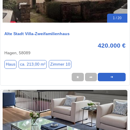
1 / 20
Alte Stadt Villa-Zweifamilienhaus
420.000 €
Hagen, 58089
Haus
ca. 213,00 m²
Zimmer 10
★
➦
➜