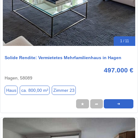
1 / 11
Solide Rendite: Vermietetes Mehrfamilienhaus in Hagen
497.000 €
Hagen, 58089
Haus
ca. 800,00 m²
Zimmer 23
★
➦
➜