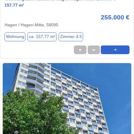
157.77 m²
255.000 €
Hagen / Hagen-Mitte, 58095
Wohnung
ca. 157,77 m²
Zimmer 4.5
★
➦
➜