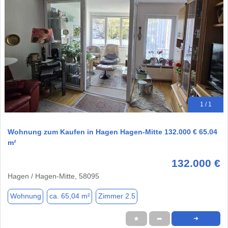
1 / 1
Wohnung zum Kaufen in Hagen Hagen-Mitte 132.000 € 65.04
m²
132.000 €
Hagen / Hagen-Mitte, 58095
Wohnung
ca. 65,04 m²
Zimmer 2.5
★
➦
➜