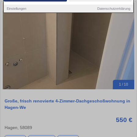
Einstellungen
Datenschutzerklärung
1 / 10
Große, frisch renovierte 4-Zimmer-Dachgeschoßwohnung in
Hagen-We
550 €
Hagen, 58089