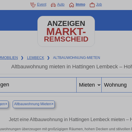
Event
Auto
Immo
Job
ANZEIGEN
MARKT-
REMSCHEID
MMOBILIEN
❯
LEMBECK
❯
ALTBAUWOHNUNG-MIETEN
Altbauwohnung mieten in Hattingen Lembeck – Hoh
×
×
gen
Altbauwohnung Mieten
Jetzt eine Altbauwohnung in Hattingen Lembeck mieten – 
uwohnungen überzeugen mit großzügigen Räumen, hohen Decken und stilvollen Deta