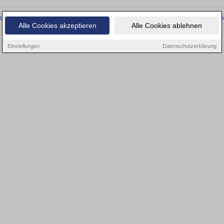
onnten wir derzeit keine passenden Objekte finden. Schauen Sie bald wieder vo
Alle Cookies akzeptieren
Alle Cookies ablehnen
Einstellungen
Datenschutzerklärung