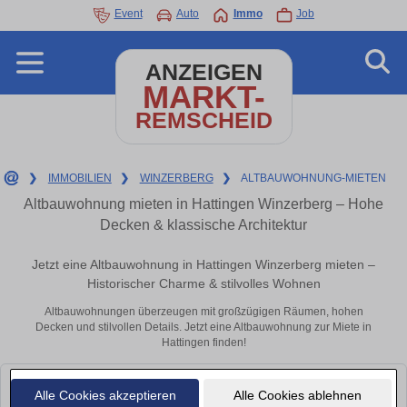
Event
Auto
Immo
Job
ANZEIGEN
MARKT-
REMSCHEID
❯
IMMOBILIEN
❯
WINZERBERG
❯
ALTBAUWOHNUNG-MIETEN
Altbauwohnung mieten in Hattingen Winzerberg – Hohe
Decken & klassische Architektur
Jetzt eine Altbauwohnung in Hattingen Winzerberg mieten –
Historischer Charme & stilvolles Wohnen
Altbauwohnungen überzeugen mit großzügigen Räumen, hohen
Decken und stilvollen Details. Jetzt eine Altbauwohnung zur Miete in
Hattingen finden!
Leider konnten wir derzeit keine passenden Objekte finden. Schauen Sie
Alle Cookies akzeptieren
Alle Cookies ablehnen
bald wieder vorbei!