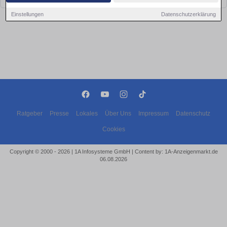
Einstellungen
Datenschutzerklärung
Ratgeber
Presse
Lokales
Über Uns
Impressum
Datenschutz
Cookies
Copyright © 2000 - 2026 | 1A Infosysteme GmbH | Content by: 1A-Anzeigenmarkt.de
06.08.2026