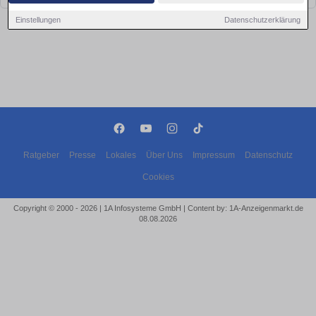
Einstellungen
Datenschutzerklärung
Ratgeber
Presse
Lokales
Über Uns
Impressum
Datenschutz
Cookies
Copyright © 2000 - 2026 | 1A Infosysteme GmbH | Content by: 1A-Anzeigenmarkt.de
08.08.2026