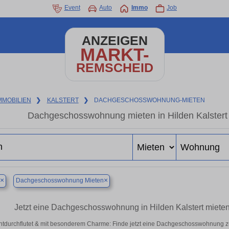
Event
Auto
Immo
Job
ANZEIGEN
MARKT-
REMSCHEID
MMOBILIEN
❯
KALSTERT
❯
DACHGESCHOSSWOHNUNG-MIETEN
Dachgeschosswohnung mieten in Hilden Kalstert 
×
×
Dachgeschosswohnung Mieten
Jetzt eine Dachgeschosswohnung in Hilden Kalstert miet
htdurchflutet & mit besonderem Charme: Finde jetzt eine Dachgeschosswohnung zu