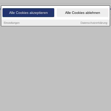
onnten wir derzeit keine passenden Objekte finden. Schauen Sie bald wieder vo
Alle Cookies akzeptieren
Alle Cookies ablehnen
Einstellungen
Datenschutzerklärung