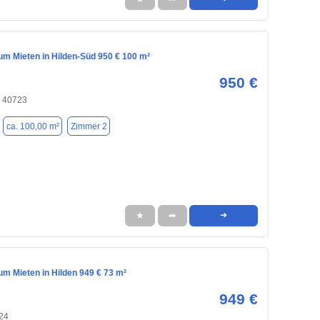
m Mieten in Hilden-Süd 950 € 100 m²
950 €
, 40723
ca. 100,00 m²
Zimmer 2
★
➦
➜
m Mieten in Hilden 949 € 73 m²
949 €
724