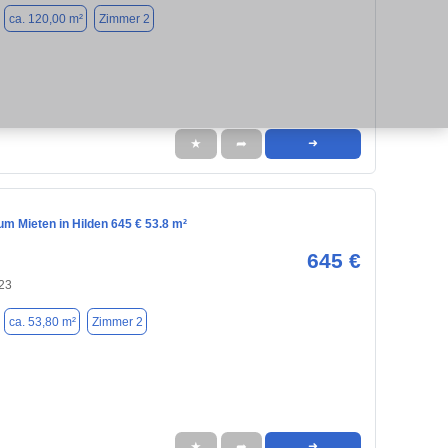
ca. 120,00 m²
Zimmer 2
★
➦
➜
m Mieten in Hilden 645 € 53.8 m²
645 €
723
ca. 53,80 m²
Zimmer 2
★
➦
➜