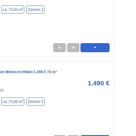
ca. 73,00 m²
Zimmer 2
★
➦
➜
m Mieten in Hilden 1.490 € 74 m²
1.490 €
724
ca. 74,00 m²
Zimmer 2