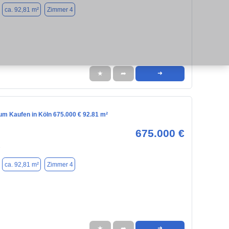
ca. 92,81 m²
Zimmer 4
★
➦
➜
m Kaufen in Köln 675.000 € 92.81 m²
675.000 €
1
ca. 92,81 m²
Zimmer 4
★
➦
➜