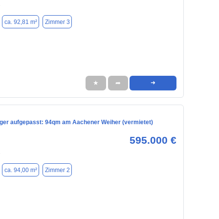
1
ca. 92,81 m²
Zimmer 3
★
➦
➜
eger aufgepasst: 94qm am Aachener Weiher (vermietet)
595.000 €
1
ca. 94,00 m²
Zimmer 2