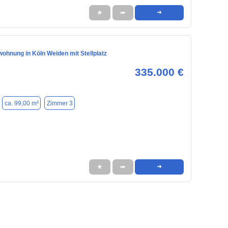
★
➦
➜
ohnung in Köln Weiden mit Stellplatz
335.000 €
8
ca. 99,00 m²
Zimmer 3
★
➦
➜