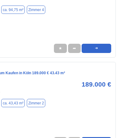
ca. 94,75 m²
Zimmer 4
★
➦
➜
m Kaufen in Köln 189.000 € 43.43 m²
189.000 €
8
ca. 43,43 m²
Zimmer 2