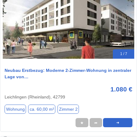
1 / 7
Neubau Erstbezug: Moderne 2-Zimmer-Wohnung in zentraler
Lage von…
1.080 €
Leichlingen (Rheinland), 42799
Wohnung
ca. 60,00 m²
Zimmer 2
★
➦
➜