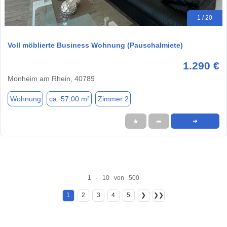
1 / 20
Voll möblierte Business Wohnung (Pauschalmiete)
1.290 €
Monheim am Rhein, 40789
Wohnung
ca. 57,00 m²
Zimmer 2
★
➦
➜
1 - 10 von 500
1
2
3
4
5
❯
❯❯