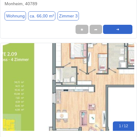
Monheim, 40789
Wohnung
ca. 66,00 m²
Zimmer 3
★
➦
➜
1 / 12