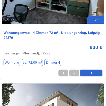
1 / 4
Wohnungsswap - 4 Zimmer, 72 m² - Nibelungenring, Leipzig-
04279
600 €
Leichlingen (Rheinland), 42799
Wohnung
ca. 72,00 m²
Zimmer 4
★
➦
➜