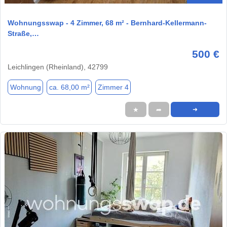
Wohnungsswap - 4 Zimmer, 68 m² - Bernhard-Kellermann-
Straße,…
500 €
Leichlingen (Rheinland), 42799
Wohnung
ca. 68,00 m²
Zimmer 4
★
➦
➜