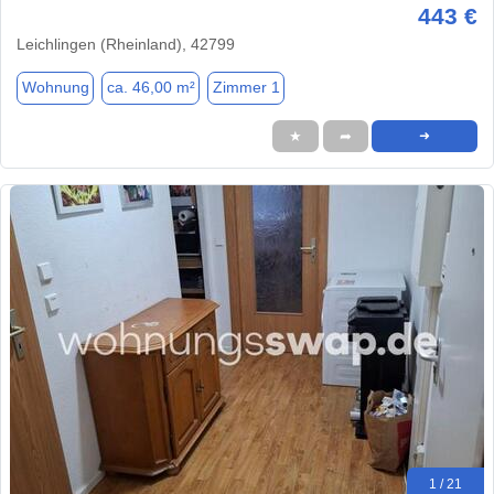
443 €
Leichlingen (Rheinland), 42799
Wohnung
ca. 46,00 m²
Zimmer 1
★
➦
➜
1 / 21