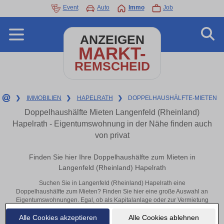
Event
Auto
Immo
Job
ANZEIGEN
MARKT-
REMSCHEID
❯
IMMOBILIEN
❯
HAPELRATH
❯
DOPPELHAUSHÄLFTE-MIETEN
Doppelhaushälfte Mieten Langenfeld (Rheinland)
Hapelrath - Eigentumswohnung in der Nähe finden auch
von privat
Finden Sie hier Ihre Doppelhaushälfte zum Mieten in
Langenfeld (Rheinland) Hapelrath
Suchen Sie in Langenfeld (Rheinland) Hapelrath eine
Doppelhaushälfte zum Mieten? Finden Sie hier eine große Auswahl an
Eigentumswohnungen. Egal, ob als Kapitalanlage oder zur Vermietung
– hier finden Sie Ihre Immobilie in Langenfeld (Rheinland) Hapelrath
Alle Cookies akzeptieren
Alle Cookies ablehnen
oder in der Nähe.