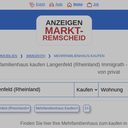
Event
Auto
Immo
Job
ANZEIGEN
MARKT-
REMSCHEID
MMOBILIEN
❯
IMMIGRATH
❯
MEHRFAMILIENHAUS-KAUFEN
amilienhaus kaufen Langenfeld (Rheinland) Immigrath 
von privat
×
×
×
feld (Rheinland)
Mehrfamilienhaus Kaufen
2
Finden Sie hier Ihre Mehrfamilienhaus zum kaufen in