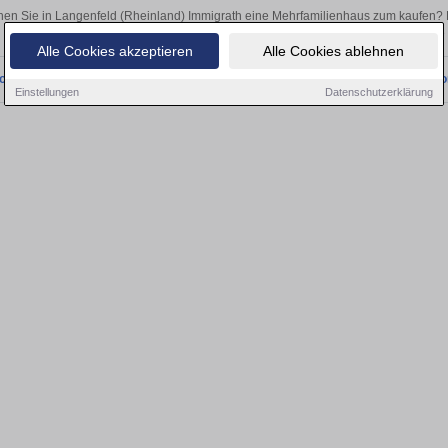
en Sie in Langenfeld (Rheinland) Immigrath eine Mehrfamilienhaus zum kaufen?
Egal, ob als Kapitalanlage oder zur Vermietung – hier finden Sie Ihre Immobili
Alle Cookies akzeptieren
Alle Cookies ablehnen
onnten wir derzeit keine passenden Objekte finden. Schauen Sie bald wieder vo
Einstellungen
Datenschutzerklärung