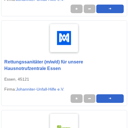
★
➦
➜
Rettungssanitäter (m/w/d) für unsere
Hausnotrufzentrale Essen
Essen, 45121
Firma:
Johanniter-Unfall-Hilfe e.V.
★
➦
➜