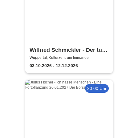
Wilfried Schmickler - Der tut's
noch
Wuppertal, Kulturzentrum Immanuel
03.10.2026 - 12.12.2026
20:00 Uhr