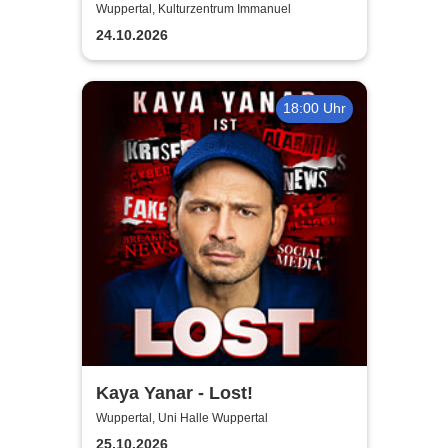
Equilibrium
Wuppertal, Kulturzentrum Immanuel
24.10.2026
18:00 Uhr
Kaya Yanar - Lost!
Wuppertal, Uni Halle Wuppertal
25.10.2026