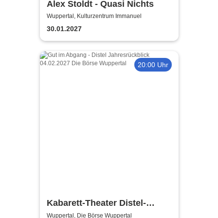
Alex Stoldt - Quasi Nichts
Wuppertal, Kulturzentrum Immanuel
30.01.2027
20:00 Uhr
Kabarett-Theater Distel-
Jahresrückblick 2026 - Gut im
Wuppertal, Die Börse Wuppertal