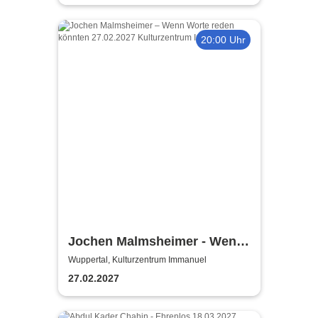
20:00 Uhr
Jochen Malmsheimer - Wenn
Worte reden könnten oder: 14
Wuppertal, Kulturzentrum Immanuel
Tage im Leben einer Stunde
27.02.2027