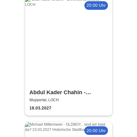
20:00 Uhr
Abdul Kader Chahin -
Ehrenlos
Wuppertal, LOCH
18.03.2027
20:00 Uhr