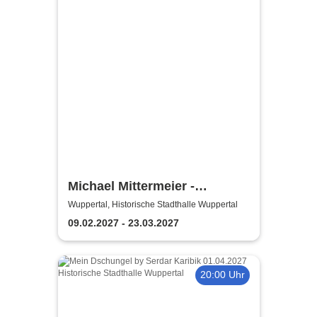
Michael Mittermeier -
OLDBOY... sind wir bald da?
Wuppertal, Historische Stadthalle Wuppertal
09.02.2027 - 23.03.2027
20:00 Uhr