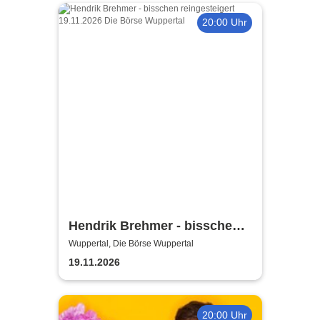
20:00 Uhr
Hendrik Brehmer - bisschen
reingesteigert
Wuppertal, Die Börse Wuppertal
19.11.2026
20:00 Uhr