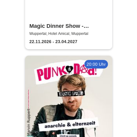
Magic Dinner Show -
Exklusive
Wuppertal, Hotel Amical, Wuppertal
Erlebnisgastronomie | Seit 14
22.11.2026 - 23.04.2027
Jahren & über 500 Magic
Dinner Shows
20:00 Uhr