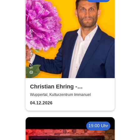
Christian Ehring -
Versöhnung
Wuppertal, Kulturzentrum Immanuel
04.12.2026
19:00 Uhr