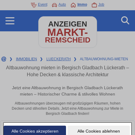
Event
Auto
Immo
Job
ANZEIGEN
MARKT-
REMSCHEID
❯
IMMOBILIEN
❯
LUECKERATH
❯
ALTBAUWOHNUNG-MIETEN
Altbauwohnung mieten in Bergisch Gladbach Lückerath –
Hohe Decken & klassische Architektur
Jetzt eine Altbauwohnung in Bergisch Gladbach Lückerath
mieten – Historischer Charme & stilvolles Wohnen
Altbauwohnungen überzeugen mit großzügigen Räumen, hohen
Decken und stilvollen Details. Jetzt eine Altbauwohnung zur Miete in
Bergisch Gladbach finden!
Leider konnten wir derzeit keine passenden Objekte finden. Schauen Sie
Alle Cookies akzeptieren
Alle Cookies ablehnen
bald wieder vorbei!