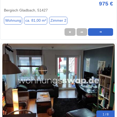
975 €
Bergisch Gladbach, 51427
Wohnung
ca. 81,00 m²
Zimmer 2
★
➦
➜
1 / 8