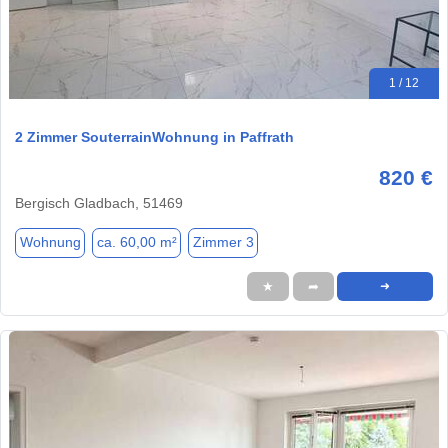
1 / 12
2 Zimmer SouterrainWohnung in Paffrath
820 €
Bergisch Gladbach, 51469
Wohnung
ca. 60,00 m²
Zimmer 3
★
➦
➜