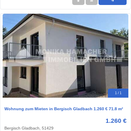
★
➦
➜
1 / 1
Wohnung zum Mieten in Bergisch Gladbach 1.260 € 71.8 m²
1.260 €
Bergisch Gladbach, 51429