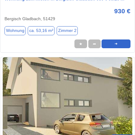
930 €
Bergisch Gladbach, 51429
Wohnung
ca. 53,16 m²
Zimmer 2
★
➦
➜