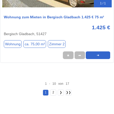
1 / 1
Wohnung zum Mieten in Bergisch Gladbach 1.425 € 75 m²
1.425 €
Bergisch Gladbach, 51427
Wohnung
ca. 75,00 m²
Zimmer 2
★
➦
➜
1 - 10 von 17
1
2
❯
❯❯