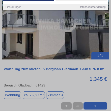
Einstellungen
Datenschutzerklärung
1 / 1
Wohnung zum Mieten in Bergisch Gladbach 1.345 € 76.8 m²
1.345 €
Bergisch Gladbach, 51429
Wohnung
ca. 76,80 m²
Zimmer 3
★
➦
➜