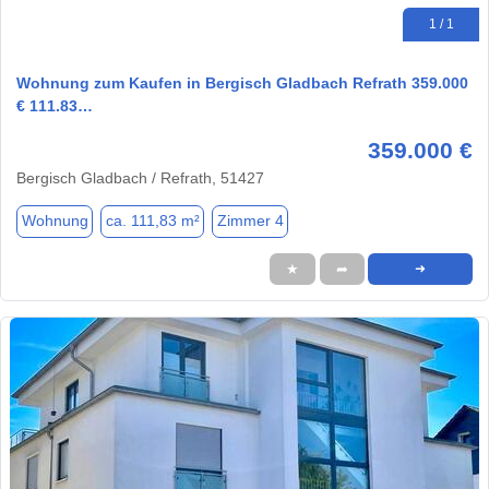
1 / 1
Wohnung zum Kaufen in Bergisch Gladbach Refrath 359.000
€ 111.83…
359.000 €
Bergisch Gladbach / Refrath, 51427
Wohnung
ca. 111,83 m²
Zimmer 4
★
➦
➜