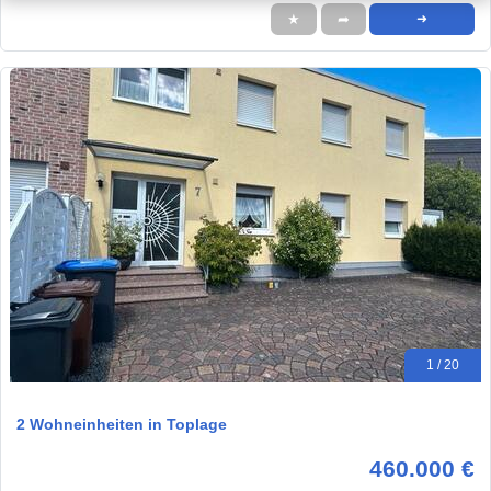
★
➦
➜
1 / 20
2 Wohneinheiten in Toplage
460.000 €