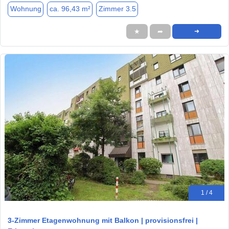
Wohnung
ca. 96,43 m²
Zimmer 3.5
★
➦
➜
1 / 4
3-Zimmer Etagenwohnung mit Balkon | provisionsfrei |