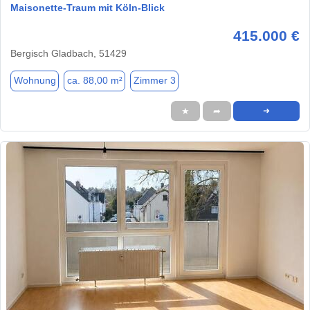
Maisonette-Traum mit Köln-Blick
415.000 €
Bergisch Gladbach, 51429
Wohnung
ca. 88,00 m²
Zimmer 3
★
➦
➜