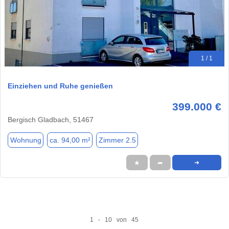
1 / 1
Einziehen und Ruhe genießen
399.000 €
Bergisch Gladbach, 51467
Wohnung
ca. 94,00 m²
Zimmer 2.5
★
➦
➜
1 - 10 von 45