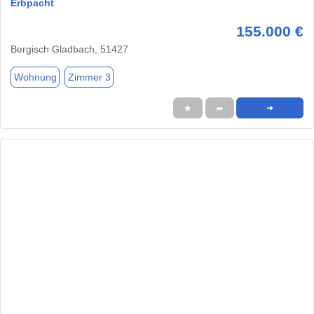
Erbpacht
155.000 €
Bergisch Gladbach, 51427
Wohnung
Zimmer 3
★
➦
➜