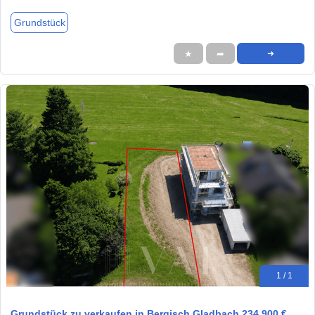
Grundstück
★
➦
➜
1 / 1
Grundstück zu verkaufen in Bergisch Gladbach 234.900 €