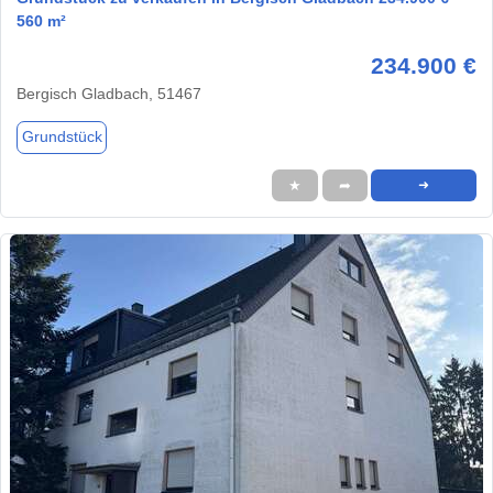
560 m²
234.900 €
Bergisch Gladbach, 51467
Grundstück
★
➦
➜