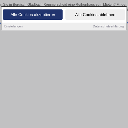
n Sie in Bergisch Gladbach Rommerscheid eine Reihenhaus zum Mieten? Finden 
als Kapitalanlage oder zur Vermietung – hier finden Sie Ihre Immobilie i
Alle Cookies akzeptieren
Alle Cookies ablehnen
onnten wir derzeit keine passenden Objekte finden. Schauen Sie bald wieder vo
Einstellungen
Datenschutzerklärung