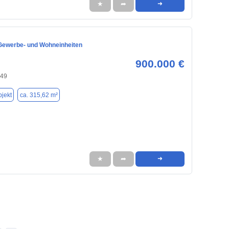
★
➦
➜
 Gewerbe- und Wohneinheiten
900.000 €
549
jekt
ca. 315,62 m²
★
➦
➜