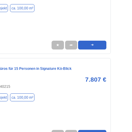
jekt
ca. 100,00 m²
★
➦
➜
ros für 15 Personen in Signature Kö-Blick
7.807 €
 40215
jekt
ca. 100,00 m²