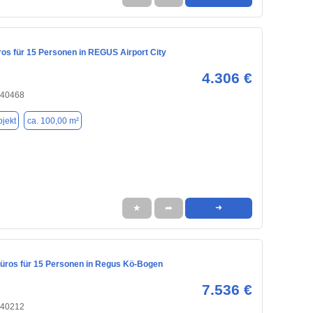
ros für 15 Personen in REGUS Airport City
4.306 €
 40468
jekt
ca. 100,00 m²
★
➦
➜
ros für 15 Personen in Regus Kö-Bogen
7.536 €
 40212