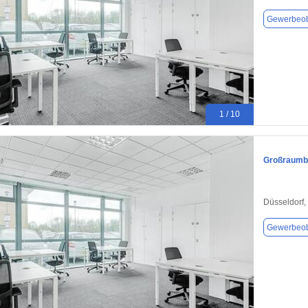
Gewerbeob
1 / 10
Großraumbü
Düsseldorf,
Gewerbeob