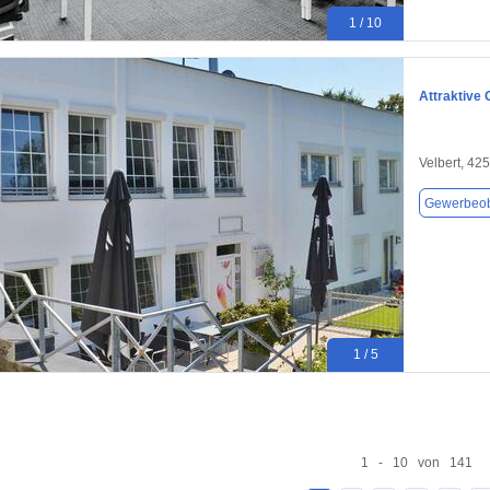
1 / 10
Attraktive
Velbert, 42
Gewerbeob
1 / 5
1 - 10 von 141