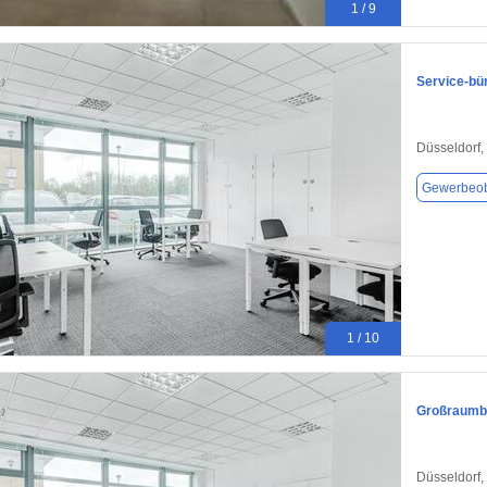
1 / 9
Service-bü
Düsseldorf,
Gewerbeob
1 / 10
Großraumbü
Düsseldorf,