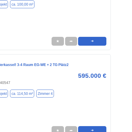
jekt
ca. 100,00 m²
★
➦
➜
derkassel! 3-4 Raum EG-WE + 2 TG Plätz2
595.000 €
 40547
jekt
ca. 114,50 m²
Zimmer 4
★
➦
➜