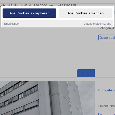
Halle in So
Alle Cookies akzeptieren
Alle Cookies ablehnen
Einstellungen
Datenschutzerklärung
Solingen, 
Gewerbeob
1 / 1
Bürogebäud
Leverkusen