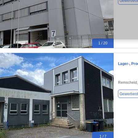
Gewerbeob
1 / 20
Lager-, Pr
Remscheid,
Gewerbeob
1 / 7