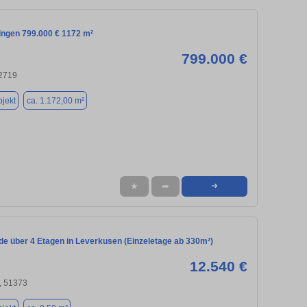
lingen 799.000 € 1172 m²
799.000 €
42719
jekt
ca. 1.172,00 m²
★
➦
➜
e über 4 Etagen in Leverkusen (Einzeletage ab 330m²)
12.540 €
, 51373