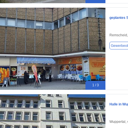
geplantes 
Remscheid,
Gewerbeob
1 / 3
Halle in Wu
Wuppertal,