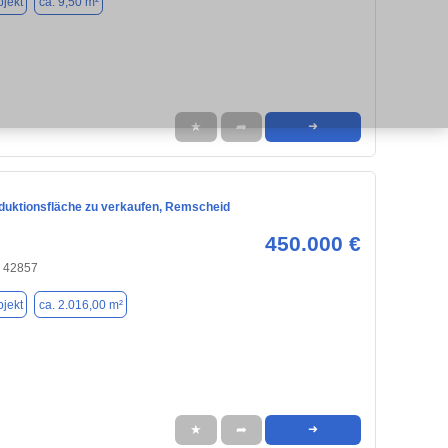
jekt
ca. 9,50 m²
★
➦
➜
oduktionsfläche zu verkaufen, Remscheid
450.000 €
 42857
jekt
ca. 2.016,00 m²
★
➦
➜