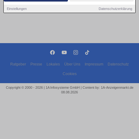
Einstellungen
Datenschutzerklärung
Ratgeber
Presse
Lokales
Über Uns
Impressum
Datenschutz
Cookies
Copyright © 2000 - 2026 | 1A Infosysteme GmbH | Content by: 1A-Anzeigenmarkt.de
08.08.2026