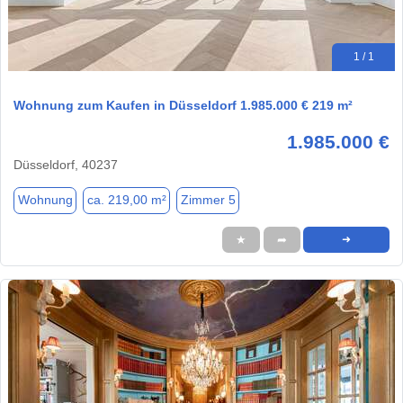
1 / 1
Wohnung zum Kaufen in Düsseldorf 1.985.000 € 219 m²
1.985.000 €
Düsseldorf, 40237
Wohnung
ca. 219,00 m²
Zimmer 5
★
➦
➜