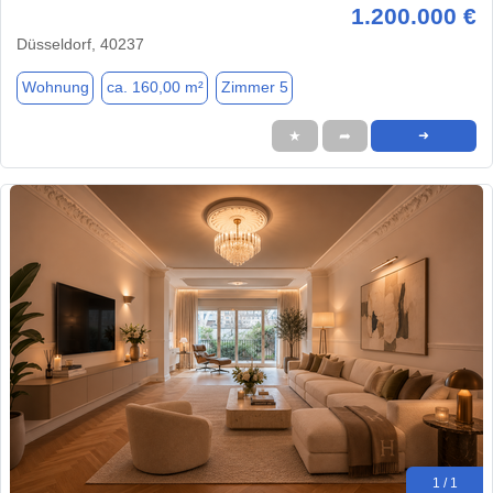
1.200.000 €
Düsseldorf, 40237
Wohnung
ca. 160,00 m²
Zimmer 5
★
➦
➜
1 / 1