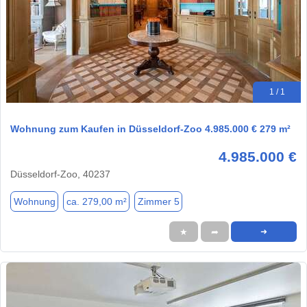
1 / 1
Wohnung zum Kaufen in Düsseldorf-Zoo 4.985.000 € 279 m²
4.985.000 €
Düsseldorf-Zoo, 40237
Wohnung
ca. 279,00 m²
Zimmer 5
★
➦
➜